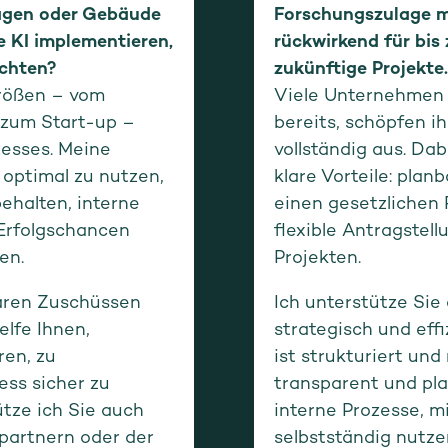
lagen oder Gebäude
Forschungszulage m
e KI implementieren,
rückwirkend für bis 
ichten?
zukünftige Projekte.
Größen – vom
Viele Unternehmen
 zum Start-up –
bereits, schöpfen ih
esses. Meine
vollständig aus. Da
l optimal zu nutzen,
klare Vorteile: pla
behalten, interne
einen gesetzlichen
 Erfolgschancen
flexible Antragstel
en.
Projekten.
baren Zuschüssen
Ich unterstütze Sie
elfe Ihnen,
strategisch und eff
ren, zu
ist strukturiert und
ess sicher zu
transparent und pla
tze ich Sie auch
interne Prozesse, m
partnern oder der
selbstständig nutze