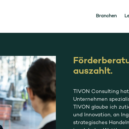
Branchen
L
Förderberatu
auszahlt.
TIVON Consulting hat 
Unternehmen spezialis
TIVON glaube ich zuti
und Innovation, an In
strategisches Handeln