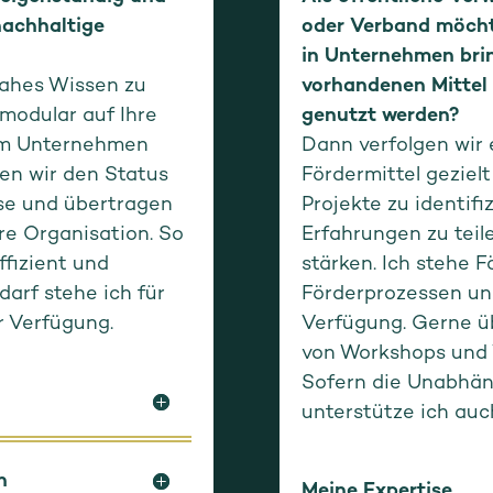
nachhaltige
oder Verband möchte
in Unternehmen brin
nahes Wissen zu
vorhandenen Mittel 
modular auf Ihre
genutzt werden?
 im Unternehmen
Dann verfolgen wir 
en wir den Status
Fördermittel gezie
sse und übertragen
Projekte zu identifi
re Organisation. So
Erfahrungen zu teil
ffizient und
stärken. Ich stehe F
arf stehe ich für
Förderprozessen un
r Verfügung.
Verfügung. Gerne ü
von Workshops und 
Sofern die Unabhäng
unterstütze ich auc
n
Meine Expertise