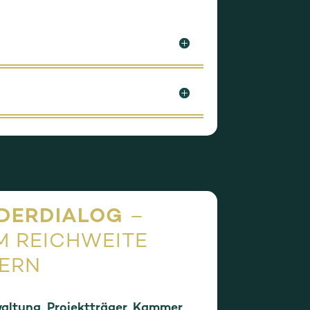
RDERDIALOG
–
M REICHWEITE
RN
waltung, Projektträger, Kammer