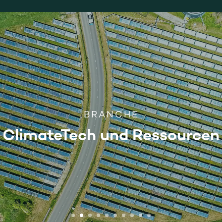
BRANCHE
ClimateTech und Ressourcen