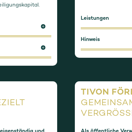
iligungskapital.
Leistungen
Hinweis
TIVON FÖ
ZIELT
GEMEINSA
VERGRÖSSE
 eigenständig und
Als öffentliche Ver